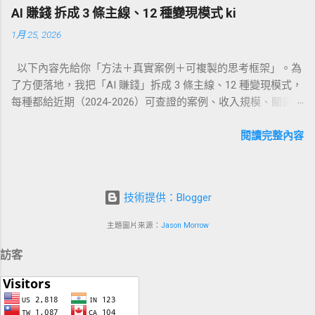
詳細的為您解說與延伸，甚至一步一步教您該
蓋） 如何從手沖者變成品味者？ 更
身。 所以你會發現，0050 常常不像「一檔股
AI 賺錢 拆成 3 條主線、12 種變現模式 ki
濟成長。 所以，0050 更像是「市場參與工
如何操作。 深度剖析2025至2026年間， 人工智
多........... 1. 前言：為什麼手沖咖啡值得你認真
票」，更像是「整個台灣大型企業的溫度
具」， 不是「短線暴富工具」。 如果你期待今
1月 25, 2026
慧（AI） 技術在個人與小型企業層面的商業賺
學？ 手沖咖啡是所有沖煮法裡最具「個性」的
計」。 0050 上漲的三個來源 我把它拆成三個最
天買、明天翻倍，那 0050 可能不適合你。 但如
錢變現潛力與實踐路徑。研究發現，AI已不僅是
一種，它同時結合： 儀式感 技術性 可重複性
容易懂的來源。 1. 成分股股價上漲 這是最直接
果你想找一個相對單純、能長期持有、又不想
以下內容先給你「方法＋真實案例＋可複製的思考框架」。為
大型科技公司的專利，更成為推動社會經濟增
視覺美感 深度風味表現 義式咖啡依賴高壓與萃
的原因。 成分股價格上去，指數就有機會上
一直盯盤的方式，0050 就會是很多人最先想到
了方便落地，我把「AI 賺錢」拆成 3 條主線、12 種變現模式，
長的重要動力。透過善用現有的 AI工具與平台
取設備，美式咖啡機強調方便，但手沖咖啡則
去，0050 自然也會跟著反映。 2. 權值股帶動
的答案。 0...
每種都給近期（2024-2026）可查證的案例、收入規模、關鍵數
，個人創業者與小企業正以「輕資產、快驗
是「最能彰顯豆子本質」的一種方式。 只要三
0050 不是每檔股票都一樣重要。 因為它是市值
據與操作步驟，並附上風險提示。所有金額皆已換算成美元，
證」的模式，在3至6個月內實現盈利。 下篇:
種元素： 水 咖啡粉 時間 就能沖出成千上萬種
加權邏輯，所以權重大的公司，對整體影響更
方便比較。 主線 1：把 AI「當工具」→ 賣產品或賣服務 編號
閱讀完整內容
2026年AI賺錢被動收入策略報告 從AI內容創作
風味差異。 手沖咖啡也是目前咖啡館與精品店
大。這也是為什麼你常常會看到少數大型股，
變現模式 2024-2025 實例 可驗證數據 7 步可複製流程 風險提
到自動化系統的多元變現途徑 AI 賺錢核心變現
最常見、最受歡迎、也最容易上手的沖煮方
左右整體 ETF 表現。 3. 市場對台灣大型企業的
示 1 AI SaaS 訂閱 PhotoRoom（去背＋商拍） 2024 C 輯 6,300
模式大綱 一、 前言：AI 驅動的財富洗牌時代
式。即便是完全沒有經驗的人，只要按照正確
預期變好 市場不是只看今天，而是看未來。 當
萬美元，ARR 超 5,000 萬 ① 用 Stable Diffusion 訓練細分場景
技術民主化： AI 從企業研發轉化為個人與小企
流程，第一次也能沖出品質不錯的咖啡。 讓你
投資人預期這些大型公司未來獲利成長、產業
技術提供：Blogger
② 包成 API ③ 做 Figma/Shopify 插件 ④ 免費 50 張→付費 9.9
業的生產力工具，大幅降低創業門檻。 虛擬團
從「會沖」變成「懂沖」，從「模仿咖啡館」
前景改善、資金持續流入時，相關股價就可能
美元/月 ⑤ 聯盟行銷 30% 分潤 ⑥ 45 天內迭代 7 版模型 ⑦ 用
隊概念： 個人可藉助 AI 打造自動化流程，擺脫
變成「了解每個風味的根源」。 2. 手沖咖啡的
主題圖片來源：
Jason Morrow
先反映，0050 也會跟著受惠。 這一點雖然不是
AWS Credits 抵扣前期算力 模型同質化、燒算力 2 AI 工作流程
「越忙越窮」的困境。 報告目標： 系統化梳理
核心理論（理解理論才能沖得穩） 要沖好手沖
只看數學，而是看市場心理，但它確實是 0050
外包 MarketingBlocks（AI 生成 Landing Page+廣告文案）
訪客
已驗證的變現模式，提供從零到一的操作藍
咖啡，請牢記三個核心概念： 核心概念一：萃
漲跌的重要推力。 你要怎麼理解...
2024 年 6 月 AppSumo 終身方案 8 小時賣 24 萬美元 ① 用
圖。 二、 四大核心變現領域與案例分析 1. AI
取（Extraction） 萃取是「水把咖啡裡的可溶性
LangChain 把 GPT-4＋DALL·E 串成「一鍵產出套餐」② 錄 5 分
內容生成與數位產品銷售（被動收入模式） 核
物質帶出來」。 咖啡風味包括： 酸 甜 苦 澀 油
鐘 Loom 示範 ③ 上架 AppSumo ④ 限量 1,000 名 ⑤ 用
心邏輯： 一次性投入創作，轉化為可無限複製
脂 糖分 香氣揮發物 不同溶質溶出的順序大致如