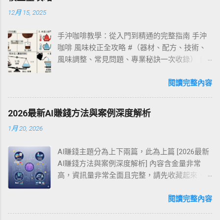
票中，挑選 總市值最大的 50 家公司 作為成分
然分散在 50 檔成分股裡，但它本質上還是股票
小時即可完成...
12月 15, 2025
股。換句話說，0050 不是在賭某一檔股票，而
型商品，所以一樣會漲、一樣會跌。只是因為
是在反映台灣大型上市公司的整體表現。 你可
它不是單押某一家公司，所以相對比買單一個
手沖咖啡教學：從入門到精通的完整指南 手沖
以把它想成一個概念： 0050 = 台灣大型權值股
股更容易分散風險。 為什麼很多人愛買 0050？
咖啡 風味校正全攻略 #（器材、配方、技術、
的集合表現。 所以，當這些大型公司股價上
原因其實很簡單。 第一，它容易理解。 你不用
風味調整、常見問題、專業秘訣一次收錄） 目
漲、整體市值變大，0050 的淨值通常就會往上
花很多時間研究財報、競爭對手、產業趨勢，
錄 前言：為什麼手沖咖啡是最值得學的沖煮
走。反過來，如果這些大型公司一起下跌，
只要知道台灣整體大型企業表現如何，0050 大
法？ 手沖咖啡的核心原理解說 必備器材與選購
閱讀完整內容
0050 也會跟著受到影響。這是 ETF 追蹤指數的
致就反映那個方向。 第二，它適合長期思維。
指南（咖啡師級完整拆解） 新手最穩定的起手
基本邏輯：發行人會盡量讓持股內容貼近標的
很多人不是沒有投資意願，而是沒有時間每天
配方（附操作心法） 手沖咖啡標準流程（逐步
指數的成分與權重，讓 ETF 績效緊跟指數表
看盤。0050 的設計，就是讓你用比較簡單的方
2026最新AI賺錢方法與案例深度解析
分解） 進階技巧：掌控味道的四大變因 全方位
現。 為什麼 0050 跟大盤很有關係？ 因為臺灣
法，參與市場成長。 第三，它降低了「選錯
1月 20, 2026
「風味調整」指南：酸、甜、苦、厚、乾淨度
50 指數選的是 市值最大的 50 檔股票 ，而市值
股」的機率。 你挑個股，可能選到飆股，也可
不同烘焙度的沖煮策略 不同產區豆種的個性化
加權是目前非常主流的指數編製方式。臺灣證
能選到地雷股；0050 則是把你放進一個比較廣
AI賺錢主題分為上下兩篇，此為上篇 [2026最新
沖法 五大經典手沖法剖析（含 4:6、日式、涵水
券交易所也明確說明，市值加權指數會把公司
的市場框架裡，讓你不必把成敗壓在單一公司
AI賺錢方法與案例深度解析] 內容含金量非常
式等） 手沖咖啡常見 40 個問題排除大全 如何
發行規模反映在權重上，這也是為什麼大型權
身上。 0050 到底買的是什麼？ 這個問題很重
高，資訊量非常全面且完整，請先收藏起來，
提升穩定度？咖啡館級的控管方法 家用水質、
值股對指數波動的影響特別大。 白話一點講就
要。 你買 0050，買到的不是「保證賺錢」， 你
慢慢吸收，若有不了解的地方，請善用五大AI聊
濾水器、礦物質對風味的影響 咖啡豆保存、磨
是： 如果台積電、聯發科、鴻海這類大型權值
買到的是 一種投資台灣大型企業的方式 。 它的
天機器人的免費版功能，包括ChatGPT、
閱讀完整內容
豆機保養、濾杯保養 手沖咖啡常見錯誤與優化
股表現好，0050 往往就會比較強。 如果這些大
核心邏輯是： 不是猜哪一家公司明天會噴， 而
Gemini、Claude、Perplexity及Grok，它們會更
建議 10 套萬用配方（淺焙、中焙、深焙全覆
型權值股一起回檔，0050 也很難完全獨善其
是相信台灣整體優質企業，長期有機會跟著經