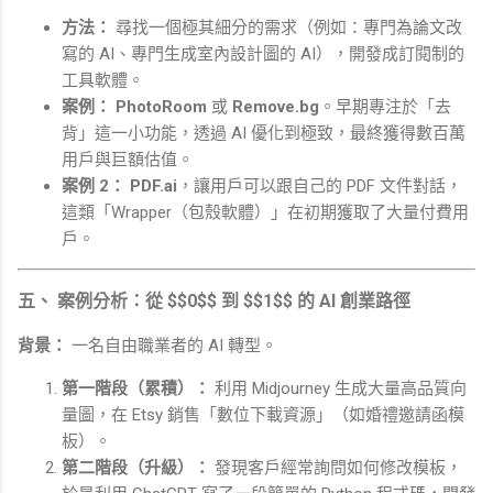
方法：
尋找一個極其細分的需求（例如：專門為論文改
寫的 AI、專門生成室內設計圖的 AI），開發成訂閱制的
工具軟體。
案例：
PhotoRoom
或
Remove.bg
。早期專注於「去
背」這一小功能，透過 AI 優化到極致，最終獲得數百萬
用戶與巨額估值。
案例 2：
PDF.ai
，讓用戶可以跟自己的 PDF 文件對話，
這類「Wrapper（包殼軟體）」在初期獲取了大量付費用
戶。
五、 案例分析：從 $$0$$ 到 $$1$$ 的 AI 創業路徑
背景：
一名自由職業者的 AI 轉型。
第一階段（累積）：
利用 Midjourney 生成大量高品質向
量圖，在 Etsy 銷售「數位下載資源」（如婚禮邀請函模
板）。
第二階段（升級）：
發現客戶經常詢問如何修改模板，