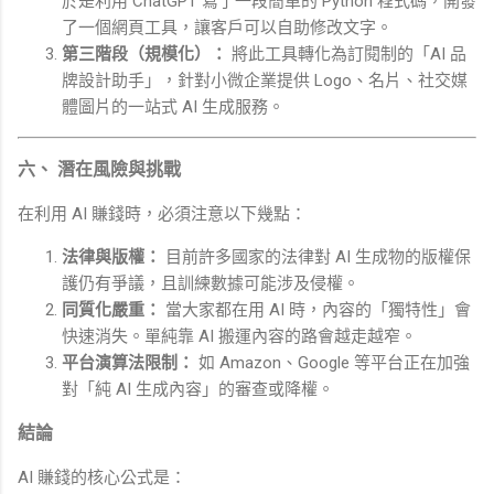
於是利用 ChatGPT 寫了一段簡單的 Python 程式碼，開發
了一個網頁工具，讓客戶可以自助修改文字。
第三階段（規模化）：
將此工具轉化為訂閱制的「AI 品
牌設計助手」，針對小微企業提供 Logo、名片、社交媒
體圖片的一站式 AI 生成服務。
六、 潛在風險與挑戰
在利用 AI 賺錢時，必須注意以下幾點：
法律與版權：
目前許多國家的法律對 AI 生成物的版權保
護仍有爭議，且訓練數據可能涉及侵權。
同質化嚴重：
當大家都在用 AI 時，內容的「獨特性」會
快速消失。單純靠 AI 搬運內容的路會越走越窄。
平台演算法限制：
如 Amazon、Google 等平台正在加強
對「純 AI 生成內容」的審查或降權。
結論
AI 賺錢的核心公式是：