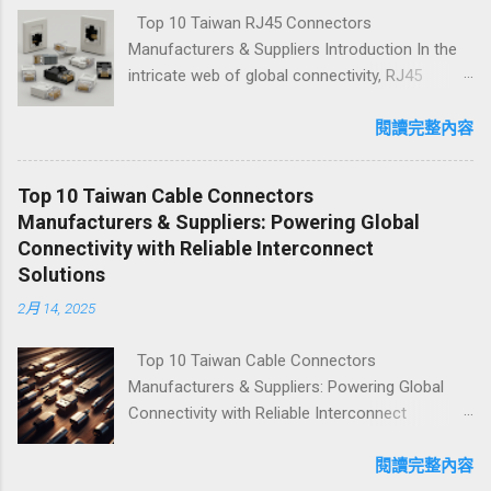
Top 10 Taiwan RJ45 Connectors
Manufacturers & Suppliers Introduction In the
intricate web of global connectivity, RJ45
connectors serve as the unsung heroes that
keep data flowing seamlessly. These small yet
閱讀完整內容
mighty connectors are the lifelines of Ethernet
networks, enabling high-speed communication
Top 10 Taiwan Cable Connectors
across the globe. Taiwan, a powerhouse in the
Manufacturers & Suppliers: Powering Global
electronics manufacturing industry, has been
Connectivity with Reliable Interconnect
instrumental in producing top-tier RJ45
Solutions
connectors that fuel our digital world's
2月 14, 2025
backbone. Renowned for their innovation,
precision engineering, and commitment to
Top 10 Taiwan Cable Connectors
quality, Taiwanese manufacturers have
Manufacturers & Suppliers: Powering Global
established themselves as leaders in this
Connectivity with Reliable Interconnect
critical component sector. In this
Solutions In our hyper-connected world, cable
comprehensive guide, we'll explore the top 10
connectors are the invisible yet indispensable
閱讀完整內容
Taiwan RJ45 connectors manufacturers,