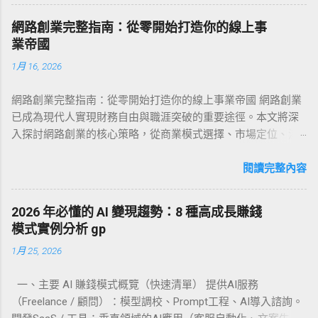
enablers of seamless data and power
delving into their strengths, product offerings,
transmission. From the intricate wiring
and contributions to the ever-evolving
網路創業完整指南：從零開始打造你的線上事
harnesses within automobiles and aircraft to
landscape of global connectivity. 1. Amphenol
業帝國
the critical data links in telecommunications
LTW Technology Co., Ltd. Company Overview
1月 16, 2026
infrastructure and the robust power
Founded in 1993, Amphenol LTW (ALTW) is a
connections in industrial machinery, cable
subsidiary of...
網路創業完整指南：從零開始打造你的線上事業帝國 網路創業
connectors are the foundational components
已成為現代人實現財務自由與職涯突破的重要途徑。本文將深
that ensure reliable electrical and signal
入探討網路創業的核心策略，從商業模式選擇、市場定位、流
continuity. They are the backbone of modern
量獲取到變現方法，提供完整的實戰框架。無論你是想透過電
electronics, facilitating modularity, simplifying
商平台販售商品、經營內容創作、提供線上服務，或是建立訂
閱讀完整內容
maintenance, and guaranteeing robust
閱制事業，都能在這篇文章中找到適合自己的網路創業路徑。
interconnectivity across countless applications.
我們將分享成功案例、常見陷阱，以及如何在競爭激烈的數位
As a global epicenter of electronics
2026 年必懂的 AI 變現趨勢：8 種高成長賺錢
市場中脫穎而出的關鍵策略。 文章目錄 什麼是網路創業？定義
manufacturing and connector innovation,
模式實例分析 gp
與核心概念 探討網路創業的本質、與傳統創業的差異，以及為
Taiwan has firmly established itself as a leading
1月 25, 2026
何它成為當代最具潛力的商業模式。 網路創業的七大商業模式
source for high-quality and diverse cable
深入分析電商、內容創作、線上課程、SaaS服務等主流變現途
connectors . Taiwanese cable connector
一、主要 AI 賺錢模式概覽（快速清單） 提供AI服務
徑，幫助你找到最適合的方向。 市場研究與利基選擇策略 學習
manufacturers are globally recognized for their
（Freelance / 顧問）：模型調校、Prompt工程、AI導入諮詢。
如何進行有效的市場調查，找出競爭較小但需求明確的利基市
unwave...