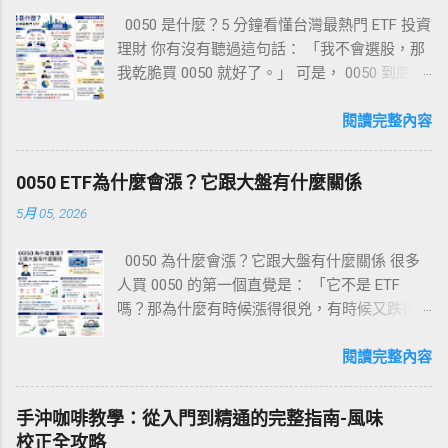
（Obon）讓全國交通與住宿最繁忙，也是觀察日本人返鄉文化
使用費、企業授權。 成本估算（初期）：模型API/月費 $$$100
0050 是什麼？5 分鐘看懂台灣最熱門 ETF 投資
與祭典的最佳時點。 北緯差異使北海道清涼、沖繩海溫舒適，
–1{,}000$$（取決用量）、開發人力 $$$10{,}000+$$。 風險：
理財 你有沒有聽過這句話： 「我不會選股，那
本州平原雖炙熱卻布滿空調密集的城市設施與夜間花火。 2. 氣
競品快速跟進、資料隱私、API成本上升。策略：差異化功能與
我乾脆買 0050 就好了。」 可是， 0050 到底是
候輪廓：從酷暑到高原涼風 區域 平均日高 (°C) 平均夜低 (°C)
垂直化。 內容與個人品牌變現 步驟：選利基（如財經、健康、
什麼？ 它真的比較安全嗎？ 買了之後，你到底
體感特色 推薦著裝 北海道 22–26 15–20 日夜溫差大，晚間宜
程式教學）→ 用AI輔助大量產出→ 建立YouTube/部落格/電子
是在買什麼？ 這一集，我用最白話的方式，幫
閱讀完整內容
外套 薄長袖 + 風衣 東京／大阪 31–34 26–28 高溫高濕，城市
報→ 廣告、贊助、付費會員、課程。 技能：內容策劃、SEO、
你在 5 分鐘內看懂 0050。 0050 的全名是 元大
空調多 速乾短袖 + 遮陽帽 輕井澤 22–26 16–19 森林涼意 薄針
影片剪輯、社群運營。 收益估算：單一優質頻道月入可從
台灣卓越 50 ETF ，它追蹤的是 臺灣 50 指數 。
織 + 休閒鞋 沖繩 30–32 27–28 海風涼感、紫外線強 透氣短袖
$$$500$$ 到 $$$20{,}000+$$（取決流量與變現方式）。 風
0050 ETF為什麼會漲？它跟大盤有什麼關係
這個指數是由臺灣證券交易所和富時國際共同
+ 防 UV 泳衣 訣竅：同一趟旅程跨區移動時，請把「速乾排汗
險：平台政策、內容品質下降。建議...
5月 05, 2026
編製，從臺灣上市股票中，挑選 總市值最大的
衫＋薄羽絨」打包在一起，兼顧平原酷暑與高山夜寒。 3. 五大
50 家公司 作為成分股。也就是說，你買
避暑勝地 3.1 北海道 ‑ 富良野、洞爺湖 富良野薰衣草尾聲仍可
0050 為什麼會漲？它跟大盤有什麼關係 很多
0050，不是只買一家公司，而是一次買進台灣
見紫色花海，配合 20°C 出頭的日高溫適宜戶外單車。 洞爺湖
人買 0050 的第一個直覺是： 「它不是 ETF
最具代表性的一籃子大型公司。 你可以把它想
湖畔連續煙火（4 月至 10 月，每晚 20:45）可坐遊船仰望。 3.2
嗎？那為什麼有時候漲得很兇，有時候又跌得
成一個「台灣大型企業代表隊」。 如果台灣最
東北 ‑ 青森睡魔祭・仙台七夕祭 青森睡魔祭（8/2–7）巨型燈籠
很快？」 這一集，我要回答你兩個最關鍵的問
強的公司表現好，0050 通常就有機會跟著受
花車夜巡，熱度與花火點燃整座港城。 仙台七夕祭（8/6–8）
題： 0050 為什麼會漲？ 它跟台股大盤到底是什
閱讀完整內容
惠；如果大型權值股走弱，0050 也會受到影
商店街滿佈七彩吹流，拍照打卡零死角。 3.3 長野高原 ‑ 輕井
麼關係？ 先講結論： 0050 會漲，最核心的原
響。這就是為什麼很多人說，0050 很適合作為
澤、上高地 輕井澤被譽為「日本夏都」，平均 22–26 °C，森林
因，是它追蹤的臺灣 50 指數在漲。 而臺灣 50
「看台灣市場整體表現」的入門工具。 但這裡
步道、歐風咖啡廳散落；傍晚可挑戰自行車環湖。 上高地海拔
手沖咖啡教學：從入門到精通的完整指南-風味
指數的編製方式，是從臺灣證券交易所上市股
要先講清楚一件事： ETF 不等於保本。 0050 雖
1,500 m，八月白天僅 20 °C 左右，河童橋拍照與明神池健行兩
校正全攻略