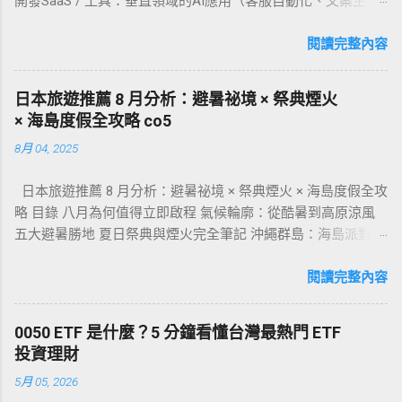
開發SaaS / 工具：垂直領域的AI應用（客服自動化、文案生
場，降低創業風險。 打造個人品牌與商業定位 了解如何建立獨
成、法律/醫療輔助）。 內容創作與社群變現：AI協助產出文
特的品牌識別，在目標受眾心中建立信任與權威地位。 流量獲
章、影片、電子書、線上課程、付費社群。 自動化代營運：用
閱讀完整內容
取的五大核心管道 掌握SEO、社群媒體、付費廣告、內容行銷
AI為客戶做社群、廣告文案、SEO、電商上架。 資料標註與模
與聯盟行銷的實戰技巧，建立穩定客源。 轉換率優化與銷售漏
型孵化：收集/標註數據、售賣資料集或自訓模型。 代理/整合
斗設計 學習如何將訪客轉化為付費客戶，透過漏斗思維提升整
日本旅遊推薦 8 月分析：避暑祕境 × 祭典煙火
API：把大型模型（OpenAI、Anthropic等）包裝成垂直解決方
體營收表現。 網路創業的多元變現策略 探索廣告收入、聯盟行
× 海島度假全攻略 co5
案銷售。 交易與量化策略：利用AI做策略研究與自動下單（高
銷、數位產品銷售、訂閱制等不同收益模式的優缺點。 網路創
8月 04, 2025
風險）。 教育與培訓：開課、工作坊、企業內訓、顧問報酬。
業必備工具與平台 介紹架站工具、電商平台、行銷自動化系統
二、每種模式的具體步驟、所需技能與平台 自由職業
等關鍵技術工具，提升營運效率。 新手創業者最常犯的十個錯
日本旅遊推薦 8 月分析：避暑祕境 × 祭典煙火 × 海島度假全攻
（Freelance）— 內容、Prompt工程、模型微調 步驟：建立作
誤 分析失敗案例，幫助你避開常見陷阱，節省時間與金錢成
略 目錄 八月為何值得立即啟程 氣候輪廓：從酷暑到高原涼風
品集 → 在平台刊登（Upwork、Fiverr、台灣的接案平台）→ 用
本。 事業擴張與自動化系統建立 當事業穩定後，如何透過系統
五大避暑勝地 夏日祭典與煙火完全筆記 沖繩群島：海島派對與
案例說明提升報價。 技能：Prompt設計、API使用、基礎
化與團隊建立實現規模化成長。 什麼是網路創業？定義與核心
水上活動 高原度假村：長野、輕井澤、上高地 大都會生存法
Python、資料前處理。 起價與收益範例：小案 $$$50–300$$、
概念 網路創業是指透過網際網路作為主要營運平台，建立商業
則：東京、大阪、名古屋 交通、住宿與預算地圖 行李清單與防
閱讀完整內容
中案 $$$1{,}000–5{,}000$$、長期顧問每月可達 $$$2{,}000–
模式並...
曬心法 族群化路線提案 夏季限定美食狩獵 旅遊風險管理與保
10{,}000$$。 風險：平台競爭、無穩定客戶。解法：建立長期
險 生態體驗 × 可持續旅行 結語：留下屬於盛夏的記憶 1. 八月
合約與口碑。 創建AI SaaS（產品化） 步驟：找利基市場 → 骨
0050 ETF 是什麼？5 分鐘看懂台灣最熱門 ETF
為何值得立即啟程 日本 8 月進入盛夏，夏季祭典、烟火大會、
幹功能最小可行產品（MVP）→ 使用第三方模型（降低研發）
投資理財
高山避暑與海島度假同時引爆，旅人能一次擁抱「酷熱 × 涼爽
→ 測試、收費訂閱。 技能：產品管理、後端（API整合）、前
5月 05, 2026
× 傳統 × 派對」四重奏。 每年 8 月 13–16 日的盂蘭盆週
端、雲端部署、安全合規。 收益模式：訂閱制（SaaS）、API